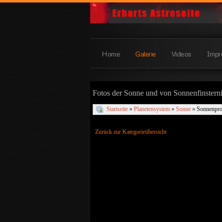
Home
Galerie
Videos
Impr
Fotos der Sonne und von Sonnenfinstern
Startseite
»
Planetensystem
»
Sonne
» Sonnenpro
Zurück zur Kategorieübersicht