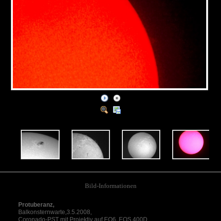
Bild-Informationen
Protuberanz,
Balkonsternwarte,3.5.2008,
Coronado-PST mit Projektiv auf EQ6, EOS 400D,