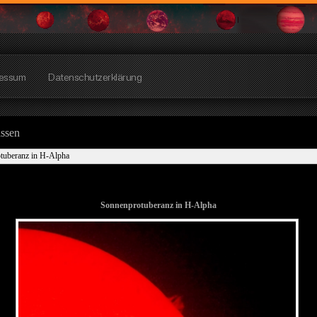
essum
Datenschutzerklärung
issen
tuberanz in H-Alpha
Sonnenprotuberanz in H-Alpha