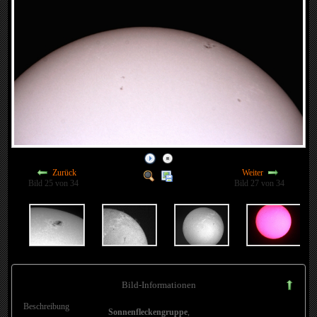
Zurück
Weiter
Bild 25 von 34
Bild 27 von 34
Bild-Informationen
Beschreibung
Sonnenfleckengruppe
,