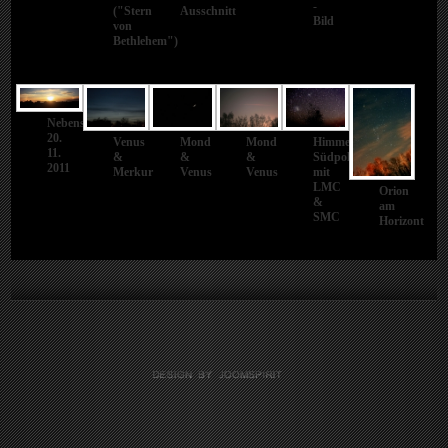
-
("Stern
Ausschnitt
Bild
von
Bethlehem")
Nebensonnen
20.
Venus
Mond
Mond
Himmels-
11.
&
&
&
Südpol
2011
Merkur
Venus
Venus
mit
LMC
Orion
&
am
SMC
Horizont