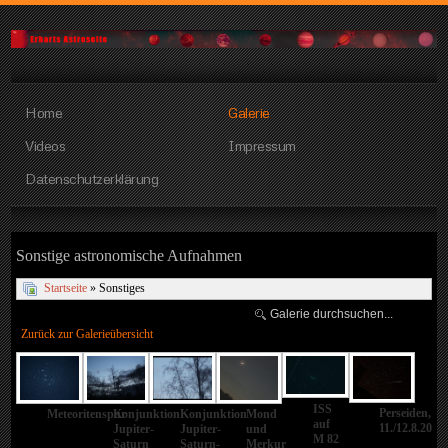
Home
Galerie
Videos
Impressum
Datenschutzerklärung
Sonstige astronomische Aufnahmen
Startseite
» Sonstiges
Zurück zur Galerieübersicht
ISS
Perseiden,
Meteoritenspur
Konjunktion
Konjunktion
Mond
auf
11./12.8.2012
Jupiter-
Jupiter-
und
M 82
Saturn
Saturn-
Merkur