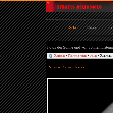
Home
Galerie
Videos
Impr
Fotos der Sonne und von Sonnenfinstern
Startseite
»
Planetensystem
»
Sonne
» Sonne in 
Zurück zur Kategorieübersicht