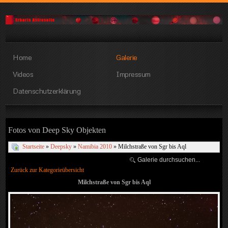
Home
Galerie
Videos
Impressum
Datenschutzerklärung
Fotos von Deep Sky Objekten
Startseite
»
Deepsky
»
Namibia 2010
» Milchstraße von Sgr bis Aql
Zurück zur Kategorieübersicht
Milchstraße von Sgr bis Aql