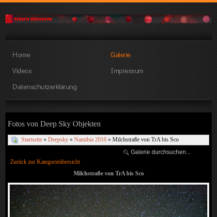
Home
Galerie
Videos
Impressum
Datenschutzerklärung
Fotos von Deep Sky Objekten
Startseite
»
Deepsky
»
Namibia 2010
» Milchstraße von TrA bis Sco
Zurück zur Kategorieübersicht
Milchstraße von TrA bis Sco