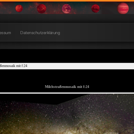
essum
Datenschutzerklärung
ßenmosaik mit f:24
Milchstraßenmosaik mit f:24