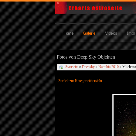
Home
Galerie
Videos
Impr
Fotos von Deep Sky Objekten
Startseite
»
Deepsky
»
Namibia 2010
» Milchstra
Zurück zur Kategorieübersicht