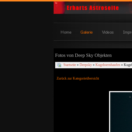
Home
Galerie
Videos
Impr
Fotos von Deep Sky Objekten
Startseite
»
Deepsky
»
Kugelsternhaufen
» Kugel
Zurück zur Kategorieübersicht