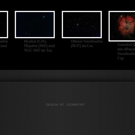
aufen
Hyaden (C41),
Offener Sternhaufen
Gasnebel (
) und
Plejaden (M45) und
(M 67) im Cnc
mit offene
NGC 1647 im Tau
Sternhaufe
Cep