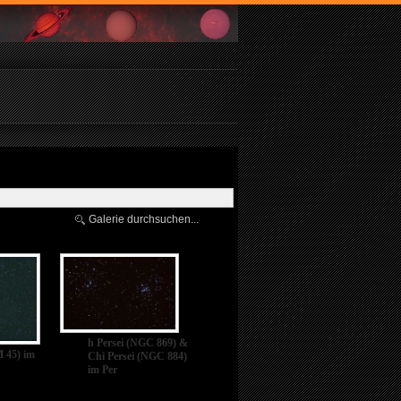
h Persei (NGC 869) &
M 45) im
Chi Persei (NGC 884)
im Per