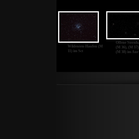
Offene Sternh
Wildenten-Haufen (M
(M 36), (M 37
11) im Sct
(M 38) im Aur